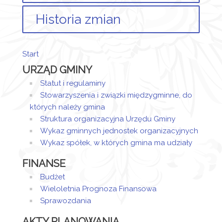
Historia zmian
Opis zmian
Data
Osoba
Po
Start
Artykuł został
środa,
URZĄD GMINY
utworzony.
10
Przemysław
listopad
Kołodziej
Statut i regulaminy
Dodane
2021
Stowarzyszenia i związki międzygminne, do
załączniki
12:37
których należy gmina
Struktura organizacyjna Urzędu Gminy
Zawiadomienie
Wykaz gminnych jednostek organizacyjnych
Wykaz spółek, w których gmina ma udziały
FINANSE
Budżet
Wieloletnia Prognoza Finansowa
Sprawozdania
AKTY PLANOWANIA