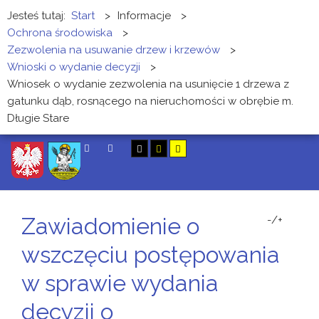
Jesteś tutaj:
Start
>
Informacje
>
Ochrona środowiska
>
Zezwolenia na usuwanie drzew i krzewów
>
Wnioski o wydanie decyzji
>
Wniosek o wydanie zezwolenia na usunięcie 1 drzewa z
gatunku dąb, rosnącego na nieruchomości w obrębie m.
Długie Stare
SZUKAJ
Zawiadomienie o
-/+
wszczęciu postępowania
w sprawie wydania
decyzji o