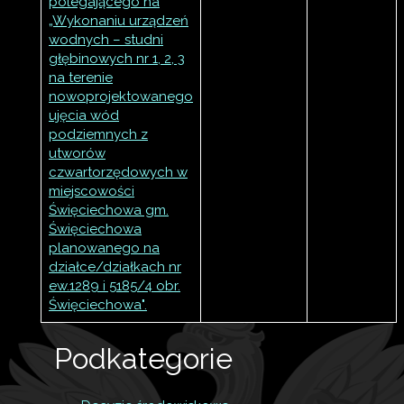
polegającego na
„Wykonaniu urządzeń
wodnych – studni
głębinowych nr 1, 2, 3
na terenie
nowoprojektowanego
ujęcia wód
podziemnych z
utworów
czwartorzędowych w
miejscowości
Święciechowa gm.
Święciechowa
planowanego na
działce/działkach nr
ew.1289 i 5185/4 obr.
Święciechowa".
Podkategorie