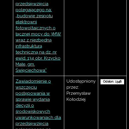
przedsięwzięcia
polegającego na:
„budowie zespołu
elektrowni
fotowoltaicznych o
łącznej mocy do 3MW
wraz z niezbędną
infrastrukturą
techniczną na dz. nr
ewid. 134 obr. Krzycko
Małe, gm.
Święciechowa”
Zawiadomienie o
Udostępniony
Odsłon: 1348
wszczęciu
przez:
postępowania w
Przemysław
sprawie wydania
Kołodziej
decyzji o
środowiskowych
uwarunkowaniach dla
przedsięwzięcia