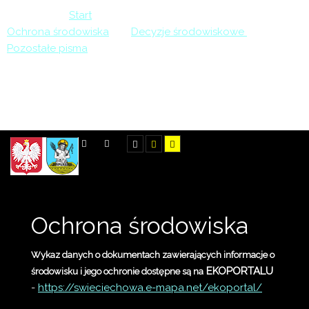
Jesteś tutaj:
Start
>
Informacje
>
Ochrona środowiska
>
Decyzje środowiskowe
>
Pozostałe pisma
>
Odpowiedź do Marszałka Województwa Wielkopolskiego -
dotyczy udzielenia koncesji na wydobywanie kopaliny z
części złoża kruszywa naturalnego „Przybyszewo” w
granicach obszaru górniczego „Przybyszewo Pole B”
SZUKAJ
Ochrona środowiska
Wykaz danych o dokumentach zawierających informacje o
EKOPORTALU
środowisku i jego ochronie dostępne są na
-
https://swieciechowa.e-mapa.
net/ekoportal/