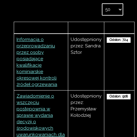
Tytuł
Autor
Odsłony
Informacja o
Udostępniony
Odsłon: 724
przeprowadzaniu
przez: Sandra
przez osoby
Sztor
posiadające
kwalifikacje
kominiarskie
okresowej kontroli
źródeł ogrzewania
Zawiadomienie o
Udostępniony
Odsłon: 908
wszczęciu
przez:
postępownia w
Przemysław
sprawie wydania
Kołodziej
decyzji o
środowiskowych
uwarunkowaniach dla