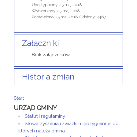
Udostępniony: 25 maj 2018
Wytworzony: 25 maj 2018
Poprawiono: 25 maj 2018
Odsłony: 3467
Załączniki
Brak załączników.
Historia zmian
Opis zmian
Data
Osoba
Porów
Start
Artykuł
URZĄD GMINY
został
piątek,
Administrator
utworzony.
25 maj
Strony
Statut i regulaminy
2018
Stowarzyszenia i związki międzygminne, do
12:25
których należy gmina