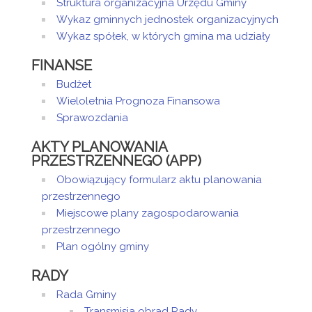
Struktura organizacyjna Urzędu Gminy
Artykuł
Wykaz gminnych jednostek organizacyjnych
został
piątek,
Administrator
zmieniony.
25 maj
Strony
Wykaz spółek, w których gmina ma udziały
2018
FINANSE
21:42
Budżet
Artykuł
Wieloletnia Prognoza Finansowa
został
piątek,
Administrator
Sprawozdania
zmieniony.
25 maj
Strony
2018
AKTY PLANOWANIA
21:42
PRZESTRZENNEGO (APP)
Obowiązujący formularz aktu planowania
przestrzennego
Miejscowe plany zagospodarowania
przestrzennego
Plan ogólny gminy
RADY
Rada Gminy
Transmisja obrad Rady