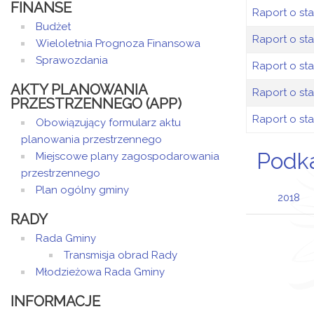
FINANSE
Raport o st
Budżet
Raport o st
Wieloletnia Prognoza Finansowa
Sprawozdania
Raport o st
AKTY PLANOWANIA
Raport o st
PRZESTRZENNEGO (APP)
Raport o st
Obowiązujący formularz aktu
planowania przestrzennego
Podk
Miejscowe plany zagospodarowania
przestrzennego
Plan ogólny gminy
2018
RADY
Rada Gminy
Transmisja obrad Rady
Młodzieżowa Rada Gminy
INFORMACJE