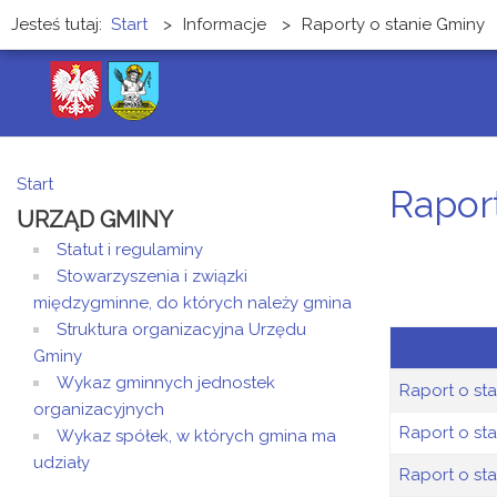
Jesteś tutaj:
Start
>
Informacje
>
Raporty o stanie Gminy
Start
Rapor
URZĄD GMINY
Statut i regulaminy
Stowarzyszenia i związki
międzygminne, do których należy gmina
Struktura organizacyjna Urzędu
Gminy
Wykaz gminnych jednostek
Raport o st
organizacyjnych
Raport o st
Wykaz spółek, w których gmina ma
udziały
Raport o st