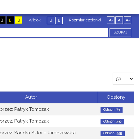
Widok
Rozmiar czcionki
A-
A
A+
SZUKAJ
Autor
Odsłony
przez: Patryk Tomczak
Odsłon: 73
przez: Patryk Tomczak
Odsłon: 336
przez: Sandra Sztor - Jaraczewska
Odsłon: 559