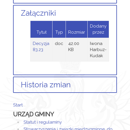
Załączniki
Dodany
Tytuł
Typ
Rozmiar
przez
Decyzja
doc
42.00
Iwona
83.23
KB
Harbuz-
Kudak
Historia zmian
Opis zmian
Data
Osoba
Porównaj
Start
Artykuł
Iwona
URZĄD GMINY
został
czwartek,
Harbuz-
utworzony.
18
Kudak
Statut i regulaminy
kwiecień
Stowarzyszenia i związki międzygminne, do