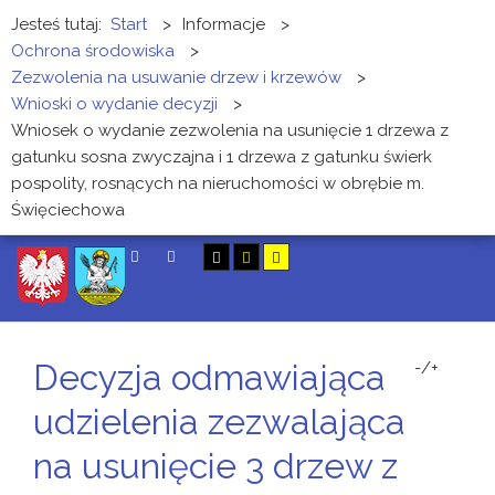
Jesteś tutaj:
Start
>
Informacje
>
Ochrona środowiska
>
Zezwolenia na usuwanie drzew i krzewów
>
Wnioski o wydanie decyzji
>
Wniosek o wydanie zezwolenia na usunięcie 1 drzewa z
gatunku sosna zwyczajna i 1 drzewa z gatunku świerk
pospolity, rosnących na nieruchomości w obrębie m.
Święciechowa
SZUKAJ
Decyzja odmawiająca
-/+
udzielenia zezwalająca
na usunięcie 3 drzew z