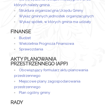
Dodane
2024 11:10
których należy gmina
załączniki
Struktura organizacyjna Urzędu Gminy
Wykaz gminnych jednostek organizacyjnych
Decyzja
Wykaz spółek, w których gmina ma udziały
83.23
FINANSE
Budżet
Wieloletnia Prognoza Finansowa
Sprawozdania
AKTY PLANOWANIA
PRZESTRZENNEGO (APP)
Obowiązujący formularz aktu planowania
przestrzennego
Miejscowe plany zagospodarowania
przestrzennego
Plan ogólny gminy
RADY