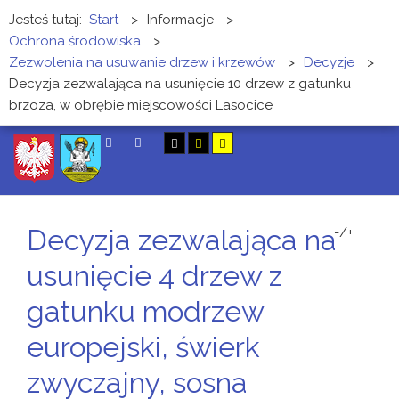
Jesteś tutaj:
Start
>
Informacje
>
Ochrona środowiska
>
Zezwolenia na usuwanie drzew i krzewów
>
Decyzje
>
Decyzja zezwalająca na usunięcie 10 drzew z gatunku
brzoza, w obrębie miejscowości Lasocice
SZUKAJ
Decyzja zezwalająca na
-/+
usunięcie 4 drzew z
gatunku modrzew
europejski, świerk
zwyczajny, sosna