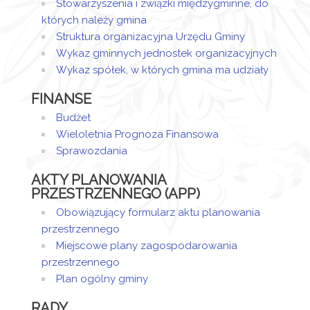
Stowarzyszenia i związki międzygminne, do
Dodane
2023
których należy gmina
załączniki
13:19
Struktura organizacyjna Urzędu Gminy
Wykaz gminnych jednostek organizacyjnych
decyzja
Wykaz spółek, w których gmina ma udziały
101.22
FINANSE
Budżet
Wieloletnia Prognoza Finansowa
Sprawozdania
AKTY PLANOWANIA
PRZESTRZENNEGO (APP)
Obowiązujący formularz aktu planowania
przestrzennego
Miejscowe plany zagospodarowania
przestrzennego
Plan ogólny gminy
RADY