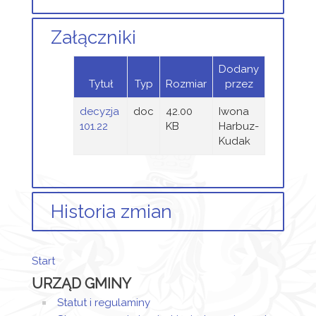
Załączniki
Dodany
Tytuł
Typ
Rozmiar
przez
decyzja
doc
42.00
Iwona
101.22
KB
Harbuz-
Kudak
Historia zmian
Opis zmian
Data
Osoba
Porównaj
Start
Artykuł
Iwona
URZĄD GMINY
został
czwartek,
Harbuz-
utworzony.
19
Kudak
Statut i regulaminy
styczeń