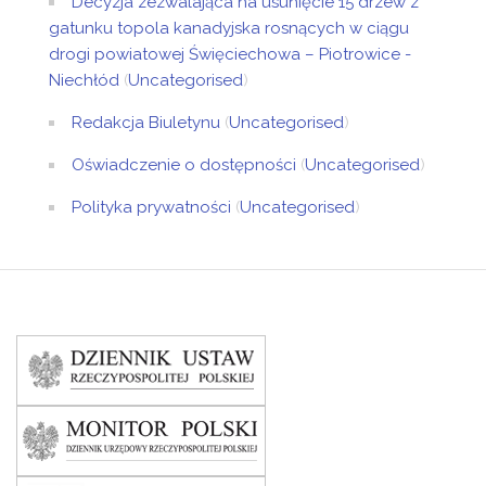
Decyzja zezwalająca na usunięcie 15 drzew z
gatunku topola kanadyjska rosnących w ciągu
drogi powiatowej Święciechowa – Piotrowice -
Niechłód
(
Uncategorised
)
Redakcja Biuletynu
(
Uncategorised
)
Oświadczenie o dostępności
(
Uncategorised
)
Polityka prywatności
(
Uncategorised
)