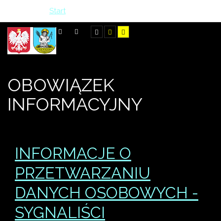
Jesteś tutaj:
Start
>
Obowiązek informacyjny
SZUKAJ
OBOWIĄZEK
INFORMACYJNY
INFORMACJE O
PRZETWARZANIU
DANYCH OSOBOWYCH -
SYGNALIŚCI