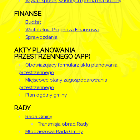
Wykaz spółek, w których gmina ma udziały
Artykuł
środa, 02
został
listopad 2016
Administrator
FINANSE
zmieniony.
08:04
Strony
Budżet
Wieloletnia Prognoza Finansowa
Artykuł
czwartek,
Sprawozdania
został
21 lipiec 2022
Administrator
zmieniony.
09:00
Strony
AKTY PLANOWANIA
PRZESTRZENNEGO (APP)
Obowiązujący formularz aktu planowania
przestrzennego
Miejscowe plany zagospodarowania
przestrzennego
Plan ogólny gminy
RADY
Rada Gminy
Transmisja obrad Rady
Młodzieżowa Rada Gminy