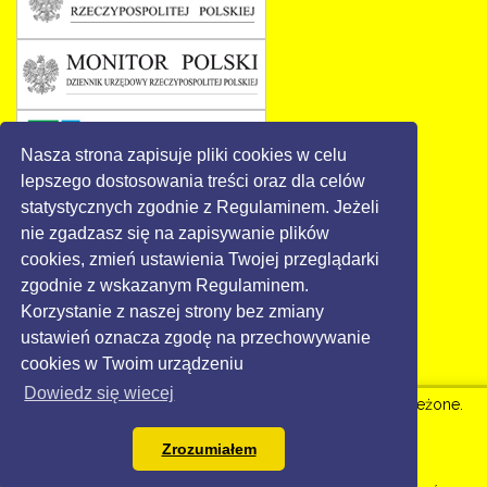
Nasza strona zapisuje pliki cookies w celu
lepszego dostosowania treści oraz dla celów
statystycznych zgodnie z Regulaminem. Jeżeli
nie zgadzasz się na zapisywanie plików
cookies, zmień ustawienia Twojej przeglądarki
zgodnie z wskazanym Regulaminem.
Korzystanie z naszej strony bez zmiany
ustawień oznacza zgodę na przechowywanie
cookies w Twoim urządzeniu
Dowiedz się wiecej
© 2016 - Gmina Święciechowa. Wszystkie prawa zastrzeżone.
Strona dla Urzędu
wdrożone przez Grikon.eu |
Zrozumiałem
dostepny.joomla.pl