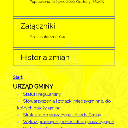
Poprawiono: 21 lipiec 2022
Odsłony: 78905
Załączniki
Brak załączników.
Historia zmian
Opis zmian
Data
Osoba
Start
Artykuł
URZĄD GMINY
został
poniedziałek,
utworzony.
16 maj 2016
Statut i regulaminy
00:48
Stowarzyszenia i związki międzygminne, do
których należy gmina
Artykuł
środa, 02
Struktura organizacyjna Urzędu Gminy
został
listopad 2016
Administrator
Wykaz gminnych jednostek organizacyjnych
zmieniony.
08:03
Strony