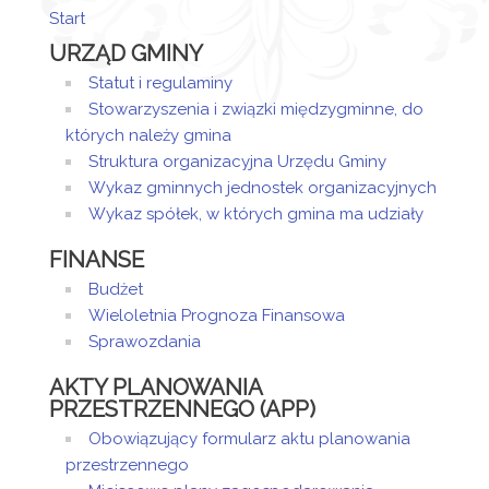
Start
Artykuł
URZĄD GMINY
został
poniedziałek,
Magdalena
utworzony.
23 grudzień
Jaraczewska
Statut i regulaminy
2024 15:22
- Wieczorek
Stowarzyszenia i związki międzygminne, do
Dodane
których należy gmina
załączniki
Struktura organizacyjna Urzędu Gminy
Wykaz gminnych jednostek organizacyjnych
Uchwała
Wykaz spółek, w których gmina ma udziały
Artykuł
piątek, 24
FINANSE
został
styczeń 2025
Magdalena
zmieniony.
12:29
Jaraczewska
Budżet
- Wieczorek
Wieloletnia Prognoza Finansowa
Sprawozdania
AKTY PLANOWANIA
PRZESTRZENNEGO (APP)
Obowiązujący formularz aktu planowania
przestrzennego