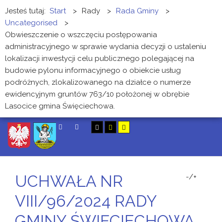
Jesteś tutaj:
Start
>
Rady
>
Rada Gminy
>
Uncategorised
>
Obwieszczenie o wszczęciu postępowania
administracyjnego w sprawie wydania decyzji o ustaleniu
lokalizacji inwestycji celu publicznego polegającej na
budowie pylonu informacyjnego o obiekcie usług
podróżnych, zlokalizowanego na działce o numerze
ewidencyjnym gruntów 763/10 położonej w obrębie
Lasocice gmina Święciechowa.
SZUKAJ
UCHWAŁA NR
-/+
VIII/96/2024 RADY
GMINY ŚWIĘCIECHOWA