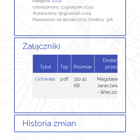
Kategoria:
2024
Udostępniony: 23 grudzień 2024
Wytworzony: 19 grudzień 2024
Poprawiono: 24 styczeń 2025
Odsłony: 328
Załączniki
Dodany
Tytuł
Typ
Rozmiar
przez
Uchwała
pdf
310.41
Magdalena
KB
Jaraczewska
- Wieczorek
Historia zmian
Opis zmian
Data
Osoba