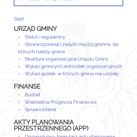
Opis zmian
Data
Osoba
Porów
Start
Artykuł
piątek,
URZĄD GMINY
został
22
Magdalena
utworzony.
grudzień
Jaraczewska
Statut i regulaminy
2023
- Wieczorek
Stowarzyszenia i związki międzygminne, do
Dodane
07:59
których należy gmina
załączniki
Struktura organizacyjna Urzędu Gminy
Wykaz gminnych jednostek organizacyjnych
Protokół
Wykaz spółek, w których gmina ma udziały
FINANSE
Budżet
Wieloletnia Prognoza Finansowa
Sprawozdania
AKTY PLANOWANIA
PRZESTRZENNEGO (APP)
Obowiązujący formularz aktu planowania