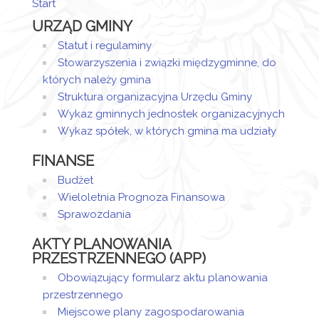
Start
Artykuł
URZĄD GMINY
został
wtorek,
Magdalena
utworzony.
10
Jaraczewska
Statut i regulaminy
marzec
- Wieczorek
Stowarzyszenia i związki międzygminne, do
Dodane
2020
których należy gmina
załączniki
12:09
Struktura organizacyjna Urzędu Gminy
Wykaz gminnych jednostek organizacyjnych
Uchwała
Wykaz spółek, w których gmina ma udziały
FINANSE
Budżet
Wieloletnia Prognoza Finansowa
Sprawozdania
AKTY PLANOWANIA
PRZESTRZENNEGO (APP)
Obowiązujący formularz aktu planowania
przestrzennego
Miejscowe plany zagospodarowania