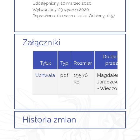
Udostępniony: 10 marzec 2020
Wytworzony: 23 styczeń 2020
Poprawiono: 10 marzec 2020
Odsłony: 1257
Załączniki
Dodany
Tytuł
Typ
Rozmiar
przez
Uchwała
pdf
195.76
Magdalena
KB
Jaraczewska
- Wieczorek
Historia zmian
Opis zmian
Data
Osoba
Porówn