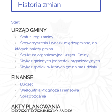
Historia zmian
Opis zmian
Data
Osoba
Porówn
Start
Artykuł
URZĄD GMINY
został
poniedziałek,
Sandra
utworzony.
11 luty 2019
Sztor
Statut i regulaminy
08:19
Stowarzyszenia i związki międzygminne, do
Dodane
których należy gmina
załączniki
Struktura organizacyjna Urzędu Gminy
Wykaz gminnych jednostek organizacyjnych
Protokół
Wykaz spółek, w których gmina ma udziały
FINANSE
Budżet
Wieloletnia Prognoza Finansowa
Sprawozdania
AKTY PLANOWANIA
PRZESTRZENNEGO (APP)