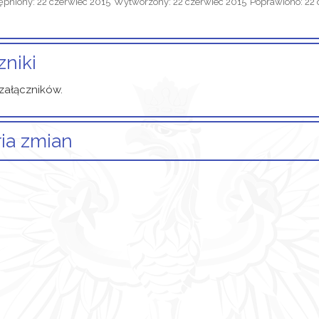
ępniony: 22 czerwiec 2015
Wytworzony: 22 czerwiec 2015
Poprawiono: 22 
zniki
załączników.
ria zmian
informacji o zmianach.