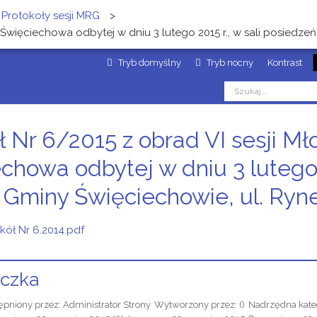
Protokoły sesji MRG
>
 Święciechowa odbytej w dniu 3 lutego 2015 r., w sali posiedze
Tryb domyślny
Tryb nocny
Kontrast
ł Nr 6/2015 z obrad VI sesji 
chowa odbytej w dniu 3 lutego 
Gminy Święciechowie, ul. Ryn
kół Nr 6.2014.pdf
czka
ępniony przez:
Administrator Strony
Wytworzony przez:
()
Nadrzędna kate