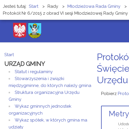
Jesteś tutaj:
Start
>
Rady
>
Młodzieżowa Rada Gminy
>
Protokół Nr 6/2015 z obrad VI sesji Młodzieżowej Rady Gminy
Protokó
Start
URZĄD GMINY
Święcie
Statut i regulaminy
Urzędu 
Stowarzyszenia i związki
międzygminne, do których należy gmina
Struktura organizacyjna Urzędu
Pobierz
Proto
Gminy
Wykaz gminnych jednostek
Metry
organizacyjnych
Wykaz spółek, w których gmina ma
Udost
udziały