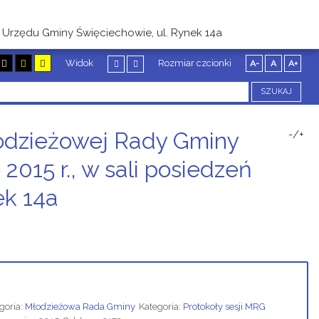
ń Urzędu Gminy Święciechowie, ul. Rynek 14a
Widok
Rozmiar czcionki
A-
A
A+
SZUKAJ
Młodzieżowej Rady Gminy
-/+
2015 r., w sali posiedzeń
ek 14a
goria:
Młodzieżowa Rada Gminy
Kategoria:
Protokoły sesji MRG