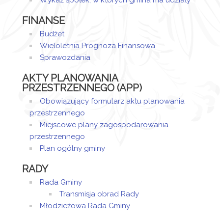
Wykaz spółek, w których gmina ma udziały
zmieniony.
02
Dudziński
FINANSE
kwiecień
2025
Budżet
09:36
Wieloletnia Prognoza Finansowa
Sprawozdania
AKTY PLANOWANIA
PRZESTRZENNEGO (APP)
Obowiązujący formularz aktu planowania
przestrzennego
Miejscowe plany zagospodarowania
przestrzennego
Plan ogólny gminy
RADY
Rada Gminy
Transmisja obrad Rady
Młodzieżowa Rada Gminy