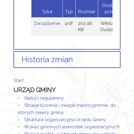
Dodany
Tytuł
Typ
Rozmiar
przez
Zarządzenie
pdf
203.46
Wiktor
KB
Dudziński
Historia zmian
Opis zmian
Data
Osoba
Por
Start
Artykuł został
środa,
Wiktor
URZĄD GMINY
utworzony.
02
Dudziński
kwiecień
Statut i regulaminy
Dodane
2025
Stowarzyszenia i związki międzygminne, do
załączniki
09:33
których należy gmina
Struktura organizacyjna Urzędu Gminy
Zarządzenie
Wykaz gminnych jednostek organizacyjnych
Artykuł został
środa,
Wiktor