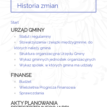
Historia zmian
Opis zmian
Data
Osoba
Start
Artykuł został
URZĄD GMINY
utworzony.
czwartek,
Magdalena
26
Jaraczewska
Statut i regulaminy
Dodane
styczeń
- Wieczorek
Stowarzyszenia i związki międzygminne, do
załączniki
2017 13:33
których należy gmina
Struktura organizacyjna Urzędu Gminy
Zarządzenie
Wykaz gminnych jednostek organizacyjnych
0050/01/2017
Wykaz spółek, w których gmina ma udziały
Artykuł został
FINANSE
zmieniony.
czwartek,
Magdalena
26
Jaraczewska
Budżet
styczeń
- Wieczorek
Wieloletnia Prognoza Finansowa
2017
Sprawozdania
13:34
AKTY PLANOWANIA