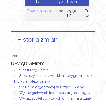
Tytuł
Typ
Rozmiar
przez
Obwieszczenie
doc
29.50
Przemysław
KB
Kołodziej
Historia zmian
Opis zmian
Data
Osoba
Start
Artykuł został
środa, 05
URZĄD GMINY
utworzony.
październik
Przemysław
2022 08:07
Kołodziej
Statut i regulaminy
Dodane
Stowarzyszenia i związki międzygminne, do
załączniki
których należy gmina
Struktura organizacyjna Urzędu Gminy
Obwieszczenie
Wykaz gminnych jednostek organizacyjnych
Wykaz spółek, w których gmina ma udziały