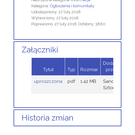
Kategoria:
Ogłoszenia i komunikaty
Udostępniony: 27 luty 2018
Wytworzony: 27 luty 2018
Poprawiono: 27 luty 2018
Odsłony: 3860
Załączniki
Dodany
Tytuł
Typ
Rozmiar
przez
uproszczona
pdf
1.42 MB
Sandra
Sztor
Historia zmian
Opis zmian
Data
Osoba
Porównaj