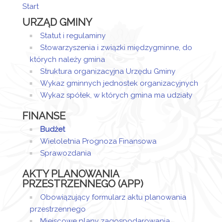
Start
Artykuł został
URZĄD GMINY
utworzony.
wtorek,
Sandra
27 luty
Sztor
Statut i regulaminy
Dodane
2018
Stowarzyszenia i związki międzygminne, do
załączniki
13:53
których należy gmina
Struktura organizacyjna Urzędu Gminy
uproszczona
Wykaz gminnych jednostek organizacyjnych
Wykaz spółek, w których gmina ma udziały
FINANSE
Budżet
Wieloletnia Prognoza Finansowa
Sprawozdania
AKTY PLANOWANIA
PRZESTRZENNEGO (APP)
Obowiązujący formularz aktu planowania
przestrzennego
Miejscowe plany zagospodarowania