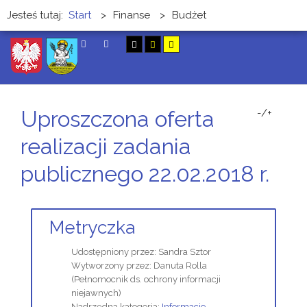
Jesteś tutaj:
Start
>
Finanse
>
Budżet
SZUKAJ
Uproszczona oferta
-/+
realizacji zadania
publicznego 22.02.2018 r.
Metryczka
Udostępniony przez:
Sandra Sztor
Wytworzony przez:
Danuta Rolla
(Pełnomocnik ds. ochrony informacji
niejawnych)
Nadrzędna kategoria:
Informacje