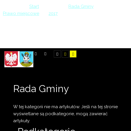
Jesteś tutaj:
Start
>
Rady
>
Rada Gminy
>
Prawo miejscowe
>
2017
>
Uchwała Nr XXXI/236/2017 Rady Gminy Święciechowa z
dnia 29 czerwca 2017 r w sprawie przyjęcia Gminnego
Programu Opieki nad Zabytkami w Gminie Święciechowa na
lata 2017-2020.
SZUKAJ
Rada Gminy
W tej kategorii nie ma artykułów. Jeśli na tej stronie
wyświetlane są podkategorie, mogą zawierać
artykuły.