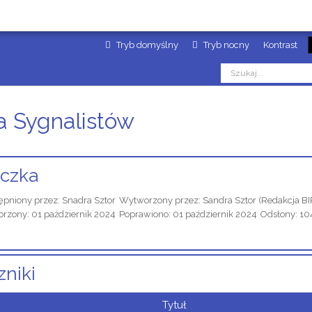
Tryb domyślny
Tryb nocny
Kontrast
a Sygnalistów
czka
ępniony przez:
Snadra Sztor
Wytworzony przez:
Sandra Sztor
(Redakcja BI
rzony: 01 październik 2024
Poprawiono: 01 październik 2024
Odsłony: 1
zniki
Tytuł