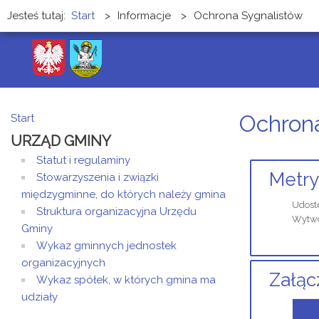
Jesteś tutaj:
Start
>
Informacje
>
Ochrona Sygnalistów
Ochron
Start
URZĄD GMINY
Statut i regulaminy
Metry
Stowarzyszenia i związki
międzygminne, do których należy gmina
Udost
Struktura organizacyjna Urzędu
Wytwo
Gminy
Wykaz gminnych jednostek
organizacyjnych
Załąc
Wykaz spółek, w których gmina ma
udziały