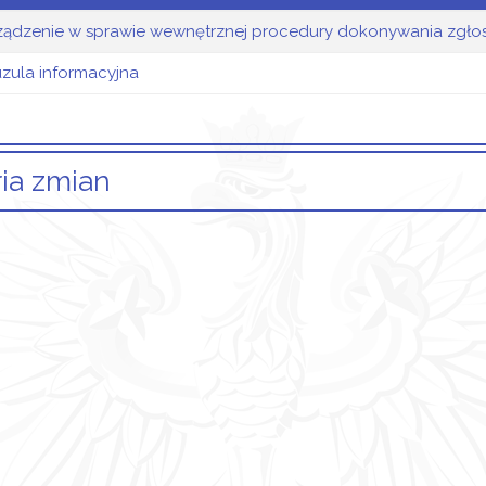
ządzenie w sprawie wewnętrznej procedury dokonywania zgło
uzula informacyjna
ria zmian
Opis zmian
kuł został utworzony.
wt
202
ane załączniki
Klauzula informacyjna
Zarządzenie w sprawie wewnętrznej procedury
okonywania zgłoszeń