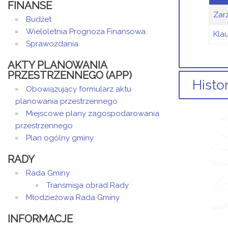
FINANSE
Zar
Budżet
Wieloletnia Prognoza Finansowa
Kla
Sprawozdania
AKTY PLANOWANIA
PRZESTRZENNEGO (APP)
Histo
Obowiązujący formularz aktu
planowania przestrzennego
Miejscowe plany zagospodarowania
przestrzennego
Arty
Plan ogólny gminy
Dod
RADY
Rada Gminy
d
Transmisja obrad Rady
Młodzieżowa Rada Gminy
INFORMACJE