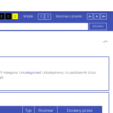
Widok
Rozmiar czcionki
A-
A
A+
SZUKAJ
-/+
P)
Kategoria:
Uncategorised
Udostępniony: 01 październik 2024
048
Typ
Rozmiar
Dodany przez