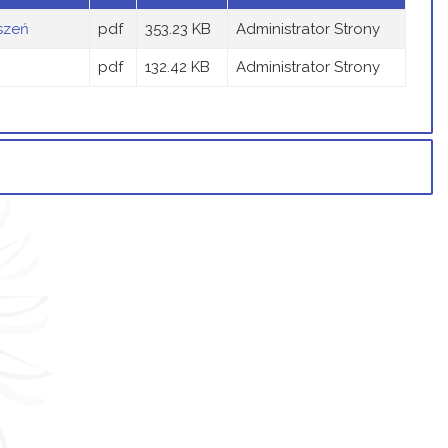
szeń
pdf
353.23 KB
Administrator Strony
pdf
132.42 KB
Administrator Strony
Data
Osoba
Porównaj
orek, 01 październik
Administrator
4 12:50
Strony