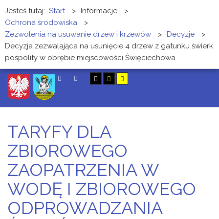
Jesteś tutaj:
Start
>
Informacje
>
Ochrona środowiska
>
Zezwolenia na usuwanie drzew i krzewów
>
Decyzje
>
Decyzja zezwalająca na usunięcie 4 drzew z gatunku świerk
pospolity w obrębie miejscowości Święciechowa
SZUKAJ
TARYFY DLA
ZBIOROWEGO
ZAOPATRZENIA W
WODĘ I ZBIOROWEGO
ODPROWADZANIA