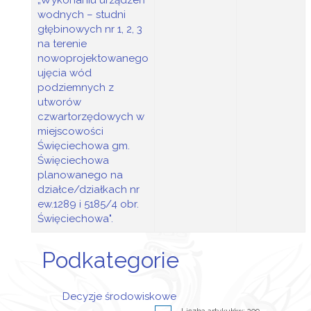
„Wykonaniu urządzeń
wodnych – studni
głębinowych nr 1, 2, 3
na terenie
nowoprojektowanego
ujęcia wód
podziemnych z
utworów
czwartorzędowych w
miejscowości
Święciechowa gm.
Święciechowa
planowanego na
działce/działkach nr
ew.1289 i 5185/4 obr.
Święciechowa".
Podkategorie
Decyzje środowiskowe