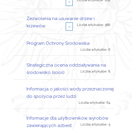
Liczba artykułów: 209
Liczba artykułów: 10
Zezwolenia na usuwanie drzew i
Decyzje
Liczba artykułów: 586
krzewów
Liczba artykułów: 10
Postanowienia
Program Ochrony Środowiska
Wnioski o wydanie decyzji
Liczba artykułów: 296
Liczba artykułów: 6
Wnioski o wydanie decyzji
Postanowienie o konieczności
Liczba artykułów: 22
przeprowadzenia oceny
Liczba artykułów: 290
Strategiczna ocena oddziaływania na
Decyzje
oddziaływania przedsięwziecia
Liczba artykułów: 8
środowisko (sooś)
Liczba artykułów: 129
Zawiadomienia
Liczba artykułów: 4
na srodowisko
Informacja o jakości wody przeznaczonej
Liczba artykułów: 2
Ogłoszenia
do spożycia przez ludzi
Liczba artykułów: 64
Liczba artykułów: 20
Obwieszczenia
Informacje dla użytkowników wyrobów
Liczba artykułów: 11
Pozostałe pisma
Liczba artykułów: 5
zawierających azbest