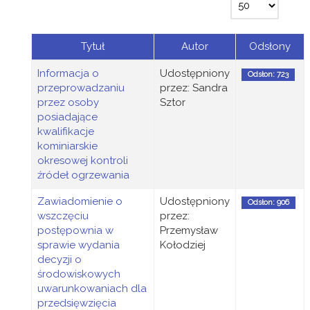
Tytuł
Autor
Odsłony
Informacja o
Udostępniony
Odsłon: 723
przeprowadzaniu
przez: Sandra
przez osoby
Sztor
posiadające
kwalifikacje
kominiarskie
okresowej kontroli
źródeł ogrzewania
Zawiadomienie o
Udostępniony
Odsłon: 906
wszczęciu
przez:
postępownia w
Przemysław
sprawie wydania
Kołodziej
decyzji o
środowiskowych
uwarunkowaniach dla
przedsięwzięcia