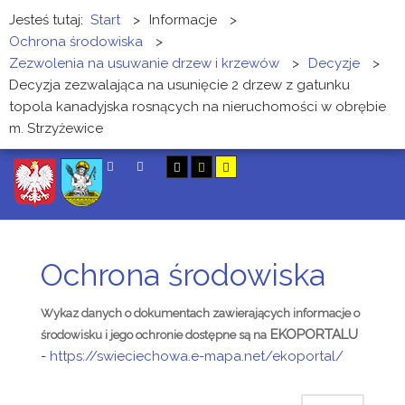
Jesteś tutaj:
Start
>
Informacje
>
Ochrona środowiska
>
Zezwolenia na usuwanie drzew i krzewów
>
Decyzje
>
Decyzja zezwalająca na usunięcie 2 drzew z gatunku
topola kanadyjska rosnących na nieruchomości w obrębie
m. Strzyżewice
SZUKAJ
Ochrona środowiska
Wykaz danych o dokumentach zawierających informacje o
EKOPORTALU
środowisku i jego ochronie dostępne są na
-
https://swieciechowa.e-mapa.
net/ekoportal/