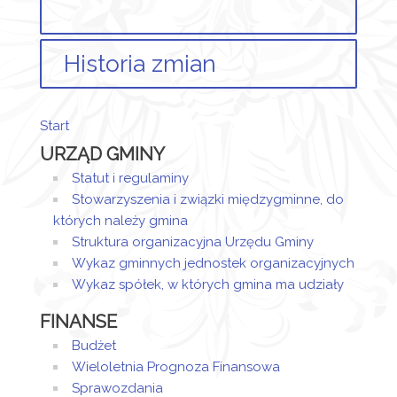
Historia zmian
Opis zmian
Data
Osoba
P
Start
Artykuł
URZĄD GMINY
został
poniedziałek,
Magdalena
utworzony.
23 grudzień
Jaraczewska
Statut i regulaminy
2019 13:11
- Wieczorek
Stowarzyszenia i związki międzygminne, do
Dodane
których należy gmina
załączniki
Struktura organizacyjna Urzędu Gminy
Wykaz gminnych jednostek organizacyjnych
Uchwała
Wykaz spółek, w których gmina ma udziały
FINANSE
Budżet
Wieloletnia Prognoza Finansowa
Sprawozdania