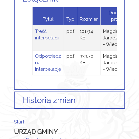
Dodany
Tytuł
Typ
Rozmiar
przez
Treść
pdf
101.94
Magdalena
interpelacji
KB
Jaraczewska
- Wieczorek
Odpowiedź
pdf
333.70
Magdalena
na
KB
Jaraczewska
interpelację
- Wieczorek
Historia zmian
Opis zmian
Data
Osoba
Start
Artykuł został
URZĄD GMINY
utworzony.
poniedziałek,
Magdalena