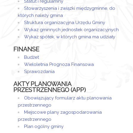
31 lipiec 2023
Jaraczewska
Statut i regulaminy
Dodane
14:07
- Wieczorek
Stowarzyszenia i związki międzygminne, do
załączniki
których należy gmina
Treść
Struktura organizacyjna Urzędu Gminy
interpelacji
Wykaz gminnych jednostek organizacyjnych
Wykaz spółek, w których gmina ma udziały
Odpowiedź
na
FINANSE
interpelację
Budżet
Wieloletnia Prognoza Finansowa
Sprawozdania
AKTY PLANOWANIA
PRZESTRZENNEGO (APP)
Obowiązujący formularz aktu planowania
przestrzennego
Miejscowe plany zagospodarowania
przestrzennego
Plan ogólny gminy