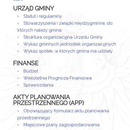
Artykuł został
środa,
URZĄD GMINY
utworzony.
25
Sandra
wrzesień
Sztor
Statut i regulaminy
Dodane
2019
Stowarzyszenia i związki międzygminne, do
załączniki
11:29
których należy gmina
Struktura organizacyjna Urzędu Gminy
Obowiązek
Wykaz gminnych jednostek organizacyjnych
informacyjny
Wykaz spółek, w których gmina ma udziały
FINANSE
Budżet
Wieloletnia Prognoza Finansowa
Sprawozdania
AKTY PLANOWANIA
PRZESTRZENNEGO (APP)
Obowiązujący formularz aktu planowania
przestrzennego
Miejscowe plany zagospodarowania