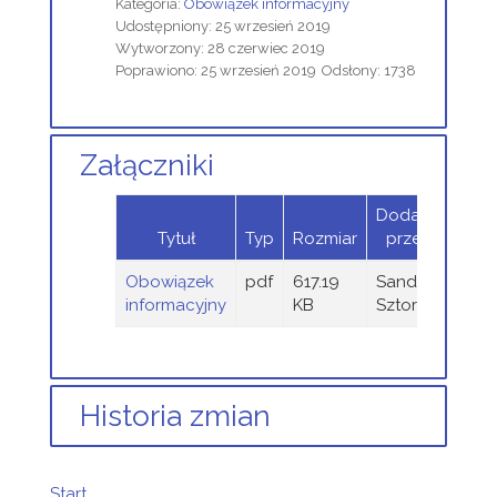
Kategoria:
Obowiązek informacyjny
Udostępniony: 25 wrzesień 2019
Wytworzony: 28 czerwiec 2019
Poprawiono: 25 wrzesień 2019
Odsłony: 1738
Załączniki
Dodany
Tytuł
Typ
Rozmiar
przez
Obowiązek
pdf
617.19
Sandra
informacyjny
KB
Sztor
Historia zmian
Opis zmian
Data
Osoba
Porówna
Start