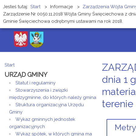
Jesteś tutaj:
Start
>
Informacje
>
Zarządzenia Wójta Gmin
Zarządzenie Nr 0050.11.2018 Wójta Gminy Święciechowa z dnia 
Gminie Święciechowa odrębnymi ustawami na rok 2018.
ZARZĄD
Start
URZĄD GMINY
dnia 1 
Statut i regulaminy
materia
Stowarzyszenia i związki
międzygminne, do których należy gmina
terenie
Struktura organizacyjna Urzędu
Gminy
Wykaz gminnych jednostek
Metry
organizacyjnych
Wykaz spółek, w których gmina ma