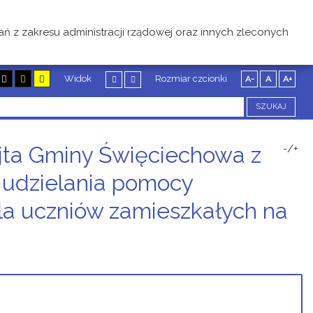
ań z zakresu administracji rządowej oraz innych zleconych
Widok
Rozmiar czcionki
A-
A
A+
SZUKAJ
ta Gminy Święciechowa z
-/+
y udzielania pomocy
dla uczniów zamieszkałych na