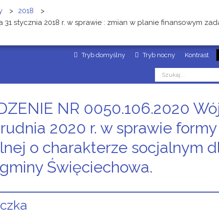
y
>
2018
>
31 stycznia 2018 r. w sprawie : zmian w planie finansowym zad
Tryb domyślny
Tryb nocny
Kontrast
ZENIE NR 0050.106.2020 Wój
grudnia 2020 r. w sprawie form
lnej o charakterze socjalnym 
 gminy Święciechowa.
czka