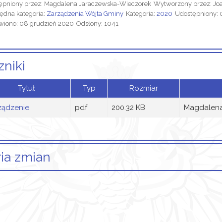
ępniony przez:
Magdalena Jaraczewska-Wieczorek
Wytworzony przez:
Jo
ędna kategoria:
Zarządzenia Wójta Gminy
Kategoria:
2020
Udostępniony: 
wiono: 08 grudzień 2020
Odsłony: 1041
zniki
Tytuł
Typ
Rozmiar
ządzenie
pdf
200.32 KB
Magdalena
ria zmian
Opis zmian
Data
kuł został utworzony.
wtorek, 08 grudzień 2020 08:36
ane załączniki