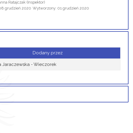
anna Ratajczak
(Inspektor)
08 grudzień 2020
Wytworzony: 01 grudzień 2020
Dodany przez
 Jaraczewska - Wieczorek
Osoba
Porównaj
Magdalena Jaraczewska - Wieczorek