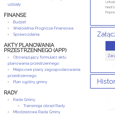
Udost
udziały
Nadrz
Popra
FINANSE
Budżet
Wieloletnia Prognoza Finansowa
Załąc
Sprawozdania
AKTY PLANOWANIA
PRZESTRZENNEGO (APP)
Zar
Obowiązujący formularz aktu
planowania przestrzennego
Miejscowe plany zagospodarowania
przestrzennego
Histo
Plan ogólny gminy
RADY
Rada Gminy
Arty
Transmisja obrad Rady
Dod
Młodzieżowa Rada Gminy