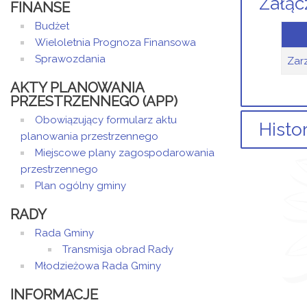
Załąc
FINANSE
Budżet
Wieloletnia Prognoza Finansowa
Sprawozdania
Zar
AKTY PLANOWANIA
PRZESTRZENNEGO (APP)
Obowiązujący formularz aktu
Histo
planowania przestrzennego
Miejscowe plany zagospodarowania
przestrzennego
Plan ogólny gminy
Arty
RADY
Arty
Rada Gminy
Dod
Transmisja obrad Rady
Młodzieżowa Rada Gminy
0
INFORMACJE