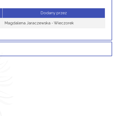
Dodany przez
Magdalena Jaraczewska - Wieczorek
Osoba
Porównaj
Magdalena Jaraczewska -
Wieczorek
Magdalena Jaraczewska -
Wieczorek