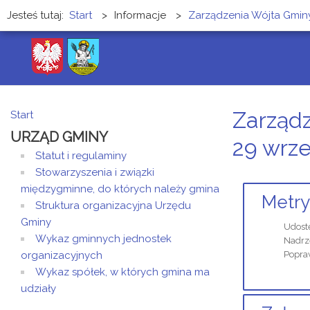
Jesteś tutaj:
Start
>
Informacje
>
Zarządzenia Wójta Gmin
Zarząd
Start
URZĄD GMINY
29 wrze
Statut i regulaminy
Stowarzyszenia i związki
międzygminne, do których należy gmina
Metry
Struktura organizacyjna Urzędu
Gminy
Udost
Wykaz gminnych jednostek
Nadrz
organizacyjnych
Popraw
Wykaz spółek, w których gmina ma
udziały