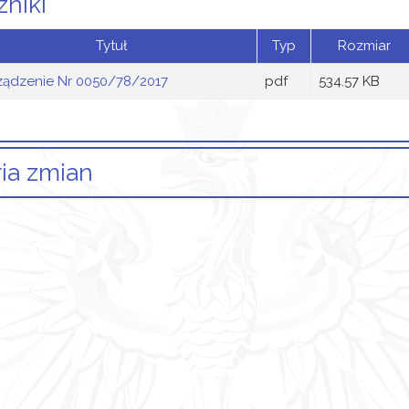
zniki
Tytuł
Typ
Rozmiar
ządzenie Nr 0050/78/2017
pdf
534.57 KB
ria zmian
Opis zmian
Data
kuł został utworzony.
czwartek, 05 październik 2017
08:44
kuł został zmieniony.
czwartek, 12 październik 2017
14:52
ane załączniki
Zarządzenie Nr
050/78/2017