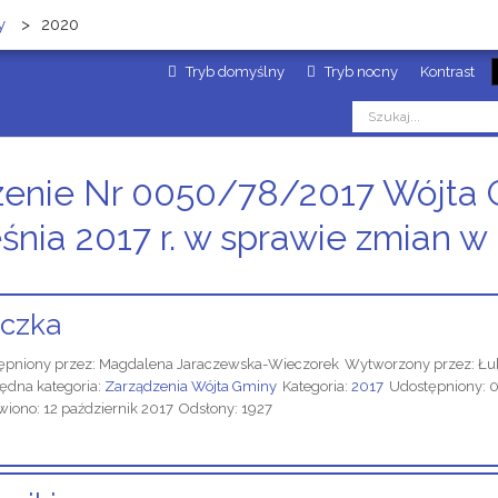
y
>
2020
Tryb domyślny
Tryb nocny
Kontrast
zenie Nr 0050/78/2017 Wójta 
śnia 2017 r. w sprawie zmian w
czka
ępniony przez:
Magdalena Jaraczewska-Wieczorek
Wytworzony przez:
Łu
ędna kategoria:
Zarządzenia Wójta Gminy
Kategoria:
2017
Udostępniony: 0
iono: 12 październik 2017
Odsłony: 1927