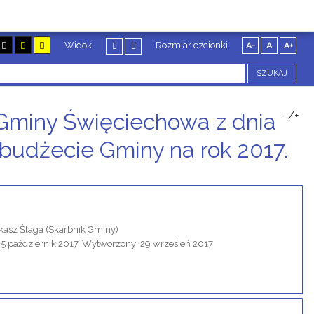
Widok
Rozmiar czcionki
A-
A
A+
SZUKAJ
Gminy Święciechowa z dnia
-/+
 budżecie Gminy na rok 2017.
kasz Ślaga
(Skarbnik Gminy)
5 październik 2017
Wytworzony: 29 wrzesień 2017