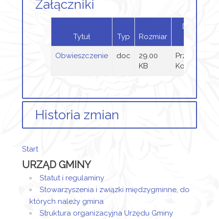
Załączniki
Dodany
Tytuł
Typ
Rozmiar
przez
Obwieszczenie
doc
29.00
Przemysław
KB
Kołodziej
Historia zmian
Opis zmian
Data
Osoba
P
Start
Artykuł został
piątek,
URZĄD GMINY
utworzony.
24
Przemysław
czerwiec
Kołodziej
Statut i regulaminy
Dodane
2022
Stowarzyszenia i związki międzygminne, do
załączniki
07:30
których należy gmina
Struktura organizacyjna Urzędu Gminy
Obwieszczenie