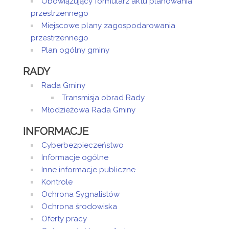
2023
Obowiązujący formularz aktu planowania
14:30
przestrzennego
Rozstrzygnięcie
Miejscowe plany zagospodarowania
przestrzennego
Plan ogólny gminy
RADY
Rada Gminy
Transmisja obrad Rady
Młodzieżowa Rada Gminy
INFORMACJE
Cyberbezpieczeństwo
Informacje ogólne
Inne informacje publiczne
Kontrole
Ochrona Sygnalistów
Ochrona środowiska
Oferty pracy