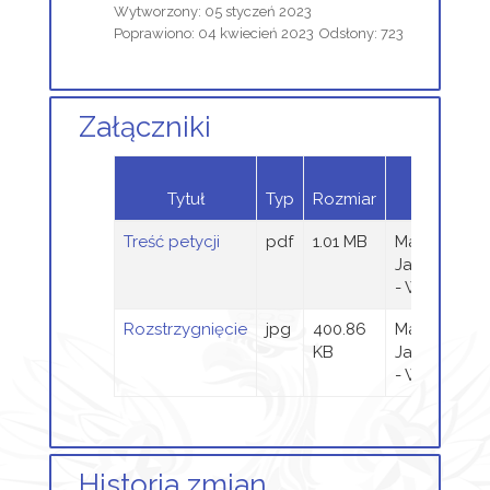
Wytworzony: 05 styczeń 2023
Poprawiono: 04 kwiecień 2023
Odsłony: 723
Załączniki
Dodany
Tytuł
Typ
Rozmiar
przez
Treść petycji
pdf
1.01 MB
Magdalena
Jaraczewsk
- Wieczorek
Rozstrzygnięcie
jpg
400.86
Magdalena
KB
Jaraczewsk
- Wieczorek
Historia zmian