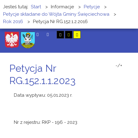
Jesteś tutaj:
Start
>
Informacje
>
Petycje
>
Petycje składane do Wójta Gminy Święciechowa
>
Rok 2016
>
Petycja Nr RG.152.1.2.2016
SZUKAJ
Petycja Nr
-/+
RG.152.1.1.2023
Data wypływu: 05.01.2023 r.
Nr z rejestru: RKP - 196 - 2023