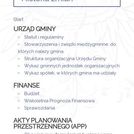
Opis zmian
Data
Osoba
Start
Artykuł został
URZĄD GMINY
utworzony.
wtorek,
Magdalena
31
Jaraczewska
Statut i regulaminy
Dodane
styczeń
- Wieczorek
Stowarzyszenia i związki międzygminne, do
załączniki
2023
których należy gmina
Treść petycji
10:39
Struktura organizacyjna Urzędu Gminy
Wykaz gminnych jednostek organizacyjnych
Artykuł został
zmieniony.
wtorek,
Magdalena
Wykaz spółek, w których gmina ma udziały
31
Jaraczewska
FINANSE
styczeń
- Wieczorek
2023
Budżet
10:39
Wieloletnia Prognoza Finansowa
Sprawozdania
Artykuł został
zmieniony.
wtorek,
Magdalena
AKTY PLANOWANIA
04
Jaraczewska
Dodane
PRZESTRZENNEGO (APP)
kwiecień
- Wieczorek
załączniki